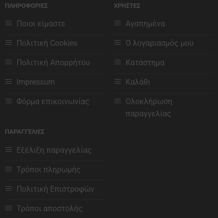
ΠΛΗΡΟΦΟΡΙΕΣ
ΧΡΗΣΤΕΣ
πολλαπλές
πολλαπλές
παραλλαγές.
παραλλαγές.
Ποιοι είμαστε
Αγαπημένα
Οι
Οι
επιλογές
επιλογές
Πολιτική Cookies
Ο λογαριασμός μου
μπορούν
μπορούν
να
να
Πολιτική Απορρήτου
Κατάστημα
επιλεγούν
επιλεγούν
στη
στη
Impressum
Καλάθι
σελίδα
σελίδα
του
του
Φόρμα επικοινωνίας
Ολοκλήρωση
προϊόντος
προϊόντος
παραγγελίας
ΠΑΡΑΓΓΕΛΙΕΣ
Εξέλιξη παραγγελίας
Τρόποι πληρωμής
Πολιτική Επιστροφών
Τρόποι αποστολής