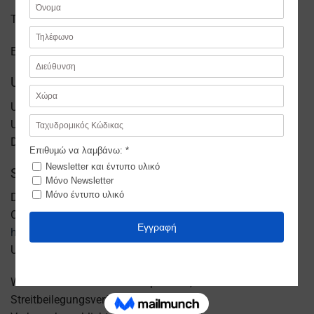
Telefon: 017641826489
E-Mail: info@patriotaki.de
Umsatzsteuer-ID
Umsatzsteuer-Identifikationsnummer gemäß §27 a
Umsatzsteuergesetz:
DE 317 339 766
Streitschlichtung
Die Europäische Kommission stellt eine Plattform zur
Online-Streitbeilegung (OS) bereit:
https://ec.europa.eu/consumers/odr
.
Unsere E-Mail-Adresse finden Sie oben im Impressum.
Wir sind nicht bereit oder verpflichtet, an
Streitbeilegungsverfahren vor einer