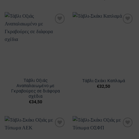
Προσθήκη
Προσθήκη
στα
στα
Αγαπημένα
Αγαπημένα
Τάβλι Οξιάς
Τάβλι-Σκάκι Καπλαμά
Αναπαλαιωμένο με
€
32,50
Γκραβούρες σε διάφορα
σχέδια
€
34,50
Αυτό
το
προϊόν
έχει
Προσθήκη
Προσθήκη
πολλαπλές
στα
στα