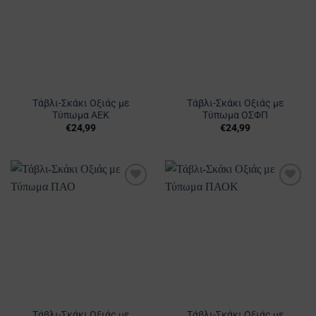
παραλλαγές.
Αγαπημένα
Αγαπημένα
Οι
επιλογές
μπορούν
να
επιλεγούν
στη
Τάβλι-Σκάκι Οξιάς με
Τάβλι-Σκάκι Οξιάς με
σελίδα
Τύπωμα ΑΕΚ
Τύπωμα ΟΣΦΠ
του
€
24,99
€
24,99
προϊόντος
Προσθήκη
Προσθήκη
στα
στα
Αγαπημένα
Αγαπημένα
Τάβλι-Σκάκι Οξιάς με
Τάβλι-Σκάκι Οξιάς με