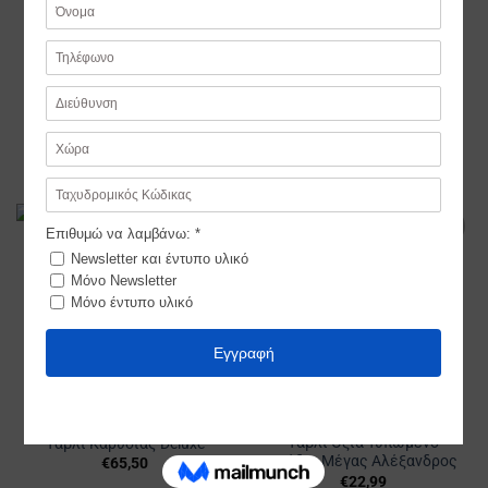
Τάβλι βαλίτσα από ξύλο
Τάβλι από Ξύλο Ελιάς
Καρυδιάς και
€
82,00
Τριανταφυλλιάς
€
120,00
Προσθήκη
Προσθήκη
στα
στα
Αγαπημένα
Αγαπημένα
Τάβλι Οξιά Τυπωμένο
Τάβλι Καρυδιάς Deluxe
Σχέδιο Μέγας Αλέξανδρος
€
65,50
€
22,99