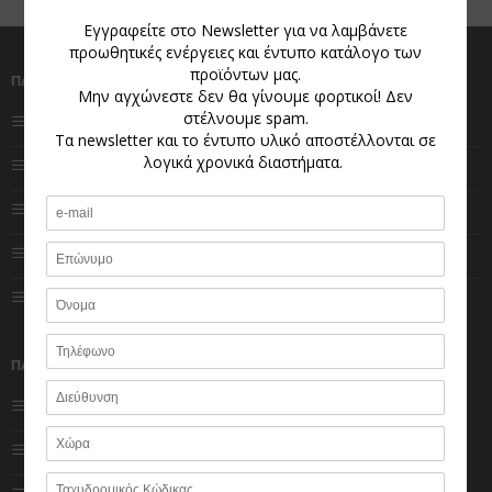
ΠΛΗΡΟΦΟΡΙΕΣ
ΧΡΗΣΤΕΣ
Ποιοι είμαστε
Αγαπημένα
Πολιτική Cookies
Ο λογαριασμός μου
Πολιτική Απορρήτου
Κατάστημα
Impressum
Καλάθι
Φόρμα επικοινωνίας
Ολοκλήρωση
παραγγελίας
ΠΑΡΑΓΓΕΛΙΕΣ
Εξέλιξη παραγγελίας
Τρόποι πληρωμής