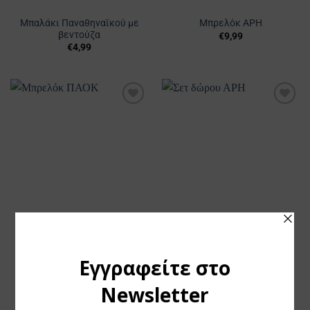
Μπαλάκι Παναθηναϊκού με
Μπρελόκ ΑΡΗ
βεντούζα
€
9,99
€
4,99
Προσθήκη
Προσθήκη
στα
στα
Αγαπημένα
Αγαπημένα
Μπρελόκ ΠΑΟΚ
Σετ δώρου ΑΡΗ
€
9,99
€
19,99
1
2