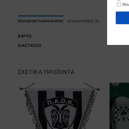
ΕΠΙΠΛΈΟΝ ΠΛΗΡΟΦΟΡΊΕΣ
ΑΞΙΟΛΟΓΉΣΕΙΣ (0)
ΒΆΡΟΣ
ΔΙΑΣΤΆΣΕΙΣ
ΣΧΕΤΙΚΆ ΠΡΟΪΌΝΤΑ
Προσθήκη
στα
Αγαπημένα