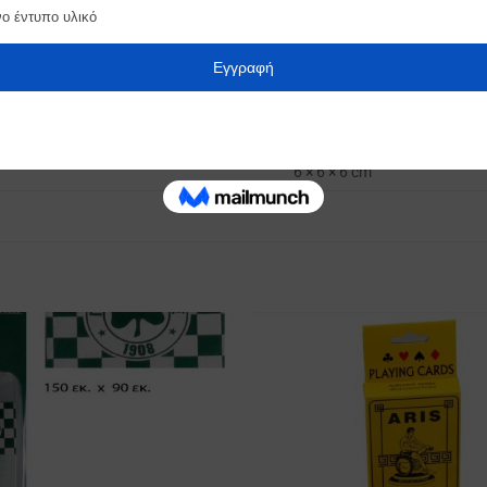
0,15 κ.
6 × 6 × 6 cm
Προσθήκη
στα
Αγαπημένα