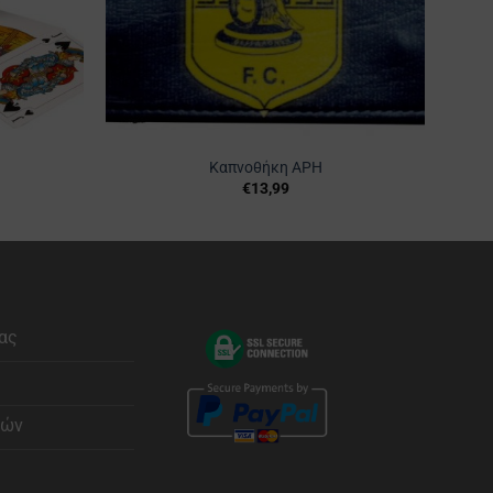
Καπνοθήκη ΑΡΗ
€
13,99
ας
φών