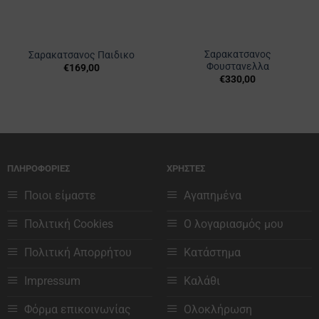
να
επιλεγούν
επιλεγούν
στη
στη
σελίδα
Σαρακατσανος
Σαρακατσανος Παιδικο
σελίδα
του
Φουστανελλα
€
169,00
του
προϊόντος
Αυτό
€
330,00
προϊόντος
Αυτό
το
το
προϊόν
προϊόν
έχει
έχει
πολλαπλές
πολλαπλές
παραλλαγές.
παραλλαγές.
ΠΛΗΡΟΦΟΡΙΕΣ
ΧΡΗΣΤΕΣ
Οι
Οι
επιλογές
Ποιοι είμαστε
Αγαπημένα
επιλογές
μπορούν
μπορούν
να
Πολιτική Cookies
Ο λογαριασμός μου
να
επιλεγούν
επιλεγούν
στη
Πολιτική Απορρήτου
Κατάστημα
στη
σελίδα
σελίδα
του
Impressum
Καλάθι
του
προϊόντος
προϊόντος
Φόρμα επικοινωνίας
Ολοκλήρωση