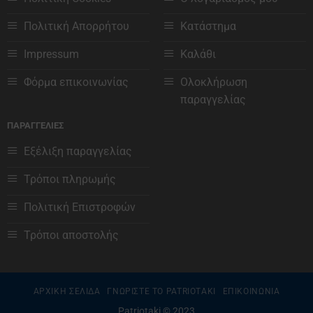
επιλεγούν
επιλεγούν
Πολιτική Απορρήτου
Κατάστημα
στη
στη
σελίδα
σελίδα
Impressum
Καλάθι
του
του
προϊόντος
προϊόντος
Φόρμα επικοινωνίας
Ολοκλήρωση
παραγγελίας
ΠΑΡΑΓΓΕΛΙΕΣ
Εξέλιξη παραγγελίας
Τρόποι πληρωμής
Πολιτική Επιστροφών
Τρόποι αποστολής
ΑΡΧΙΚΗ ΣΕΛΙΔΑ
ΓΝΩΡΙΣΤΕ ΤΟ PATRIOTAKI
ΕΠΙΚΟΙΝΩΝΙΑ
Patriotaki © 2023