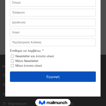
Δώρο Για Τη Μητέρα –
Δώρο για Την Μητέρα –
Κρεμαστή Καρδιά Με
Κορνίζα Λουλούδια
Λουλούδια
€
19,99
€
16,99
ΠΛΗΡΟΦΟΡΙΕΣ
ΧΡΗΣΤΕΣ
Ποιοι είμαστε
Αγαπημένα
Πολιτική Cookies
Ο λογαριασμός μου
Πολιτική Απορρήτου
Κατάστημα
Impressum
Καλάθι