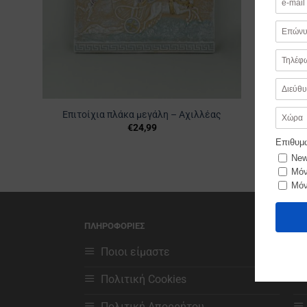
Επιτο
Επιτοίχια πλάκα μεγάλη – Αχιλλέας
€
24,99
ΠΛΗΡΟΦΟΡΙΕΣ
ΧΡ
Ποιοι είμαστε
Πολιτική Cookies
Πολιτική Απορρήτου