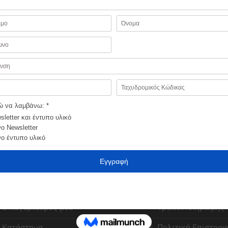
ίχια πλάκα μεγάλη – Ήλιος
Βεργίνας
€
24,99
ΗΣΤΕΣ
ΠΑΡΑΓΓΕΛΙΕΣ
Αγαπημένα
Εξέλιξη παραγγελί
Ο λογαριασμός μου
Τρόποι πληρωμής
Κατάστημα
Πολιτική Επιστρο