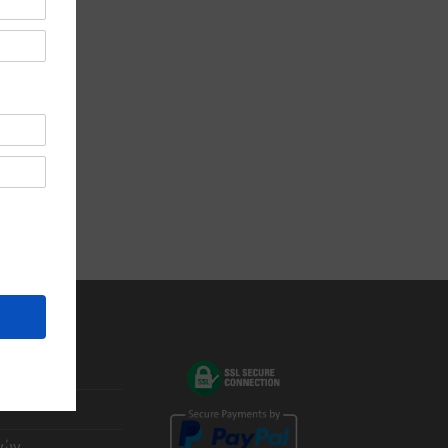
ας
φών