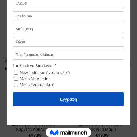
Δώρο Για Τη Μητέρα –
Δώρο Για Τη Μητέρα –
Δέντρο Καρδιά
Κρεμαστή Καρδιά Με
Λουλούδια
€
21,99
€
16,99
Προσθήκη
Προσθήκη
στα
στα
Αγαπημένα
Αγαπημένα
Δώρο για Την Μητέρα –
Δώρο για την Μητέρα –
Κορνίζα Λουλούδια
Κορνίζα Μαμά
€
19,99
€
19,99