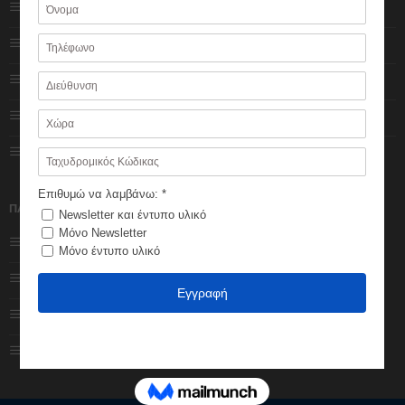
Ποιοι είμαστε
Αγαπημένα
Πολιτική Cookies
Ο λογαριασμός μου
Πολιτική Απορρήτου
Κατάστημα
Impressum
Καλάθι
Φόρμα επικοινωνίας
Ολοκλήρωση
παραγγελίας
ΠΑΡΑΓΓΕΛΙΕΣ
Εξέλιξη παραγγελίας
Τρόποι πληρωμής
Πολιτική Επιστροφών
Τρόποι αποστολής