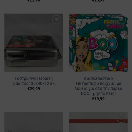
€
22,99
€
25,99
Προσθήκη
Προσθήκη
στα
στα
Αγαπημένα
Αγαπημένα
Γάστρα Ανοξείδωτη
Διασκεδαστικό
“βαλίτσα” 35x40x12 εκ.
επιτραπέζιο παιχνίδι με
λέξεις για όλη την παρέα
€
29,99
ΒΟΟ… μην το πεις!
€
19,99
Προσθήκη
Προσθήκη
στα
στα