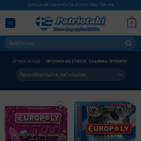
Skip
ΔΩΡΕΑΝ ΜΕΤΑΦΟΡΙΚΑ ΓΙΑ ΑΓΟΡΕΣ ΑΝΩ ΤΩΝ 99€
to
content
0
Αναζήτηση
για:
ΑΡΧΙΚΉ ΣΕΛΊΔΑ
/
ΠΡΟΪΌΝΤΑ ΜΕ ΕΤΙΚΈΤΑ “ΕΛΛΗΝΙΚΑ ΠΡΟΪΌΝΤΑ”
Προσθήκη
Προσθήκη
στα
στα
Αγαπημένα
Αγαπημένα