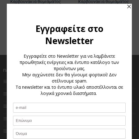
Καρβουνάκια θυμιάματος
Καρβουνάκια θυμιάματος
Μεγάλα 35mm
Μεγάλα 35mm ολόκληρο
κουτί
€
1,49
€
19,99
1
2
3
4
5
ΠΛΗΡΟΦΟΡΙΕΣ
ΧΡΗΣΤΕΣ
Ποιοι είμαστε
Αγαπημένα
Πολιτική Cookies
Ο λογαριασμός μου
Πολιτική Απορρήτου
Κατάστημα
Impressum
Καλάθι
Φόρμα επικοινωνίας
Ολοκλήρωση