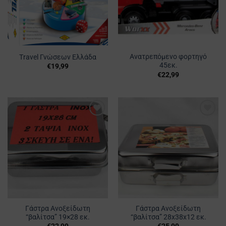
Ανατρεπόμενο φορτηγό
Travel Γνώσεων Ελλάδα
45εκ.
€
19,99
€
22,99
Προσθήκη
Προσθήκη
στα
στα
Αγαπημένα
Αγαπημένα
Γάστρα Ανοξείδωτη
Γάστρα Ανοξείδωτη
“βαλίτσα” 19×28 εκ.
“βαλίτσα” 28x38x12 εκ.