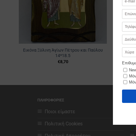
Εικόνα Ξύλινη Άγίων Πέτρου και Παύλου
14*18.5
€
8,70
ΠΛΗΡΟΦΟΡΙΕΣ
ΧΡ
Ποιοι είμαστε
Πολιτική Cookies
Πολιτική Απορρήτου