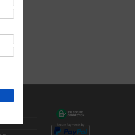
ας
φών