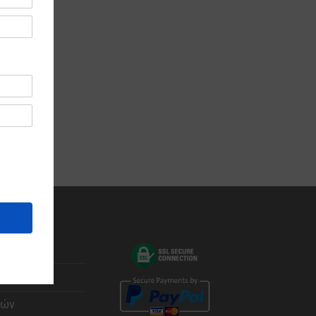
ας
φών