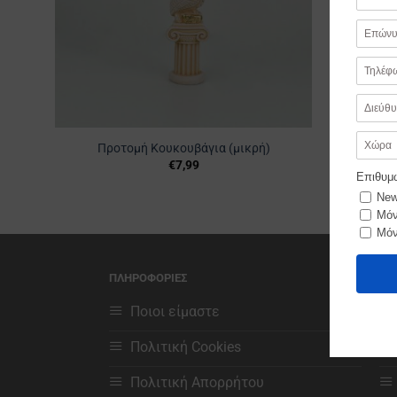
Προτομή Κουκουβάγια (μικρή)
€
7,99
ΠΛΗΡΟΦΟΡΙΕΣ
ΧΡ
Ποιοι είμαστε
Πολιτική Cookies
Πολιτική Απορρήτου