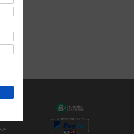
ας
φών