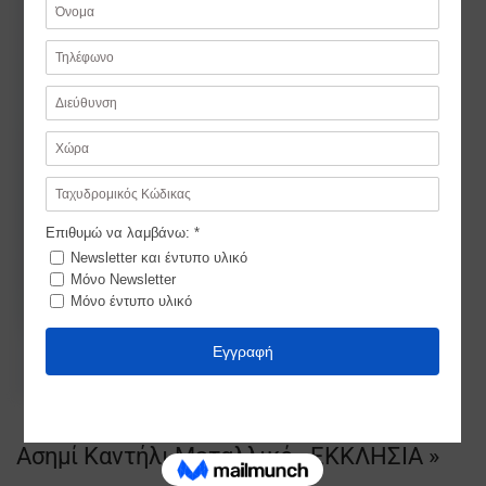
Ασημί Καντήλι Μεταλλικό «ΕΚΚΛΗΣΙΑ »