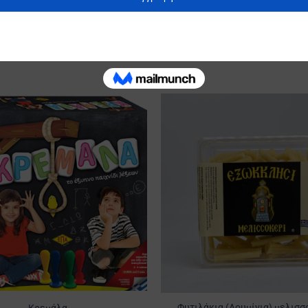
Πορτοκαλί, Πράσινο
Προσθήκη
στα
Αγαπημένα
Φυτιλάκια (Λουμίνια) μελισσ