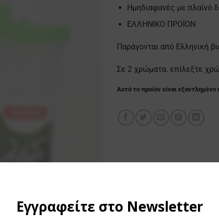
Ημηδιαφανές με πλαϊνό 
ΕΛΛΗΝΙΚΟ ΠΡΟΪΟΝ
Παράγονται από Ελληνική βι
Σε 2 χρώματα. επίλεξτε χρ
Αυτό το προϊόν είναι εξαντλημένο 