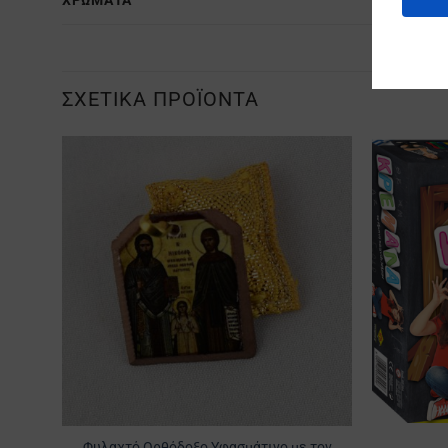
ΧΡΏΜΑΤΑ
ΣΧΕΤΙΚΆ ΠΡΟΪΌΝΤΑ
Προσθήκη
στα
Αγαπημένα
Φυλαχτό Ορθόδοξο Υφασμάτινο με τον