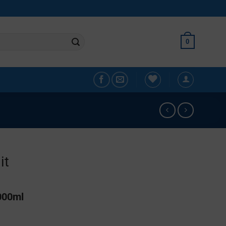
0
it
000ml