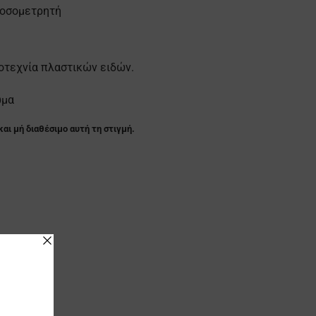
δοσομετρητή
οτεχνία πλαστικών ειδών.
ώμα
και μή διαθέσιμο αυτή τη στιγμή.