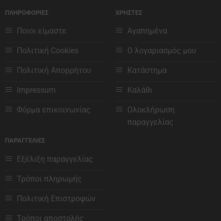
έχει
έχει
ΠΛΗΡΟΦΟΡΙΕΣ
ΧΡΗΣΤΕΣ
πολλαπλές
πολλαπλές
παραλλαγές.
παραλλαγές.
Ποιοι είμαστε
Αγαπημένα
Οι
Οι
επιλογές
επιλογές
Πολιτική Cookies
Ο λογαριασμός μου
μπορούν
μπορούν
να
να
Πολιτική Απορρήτου
Κατάστημα
επιλεγούν
επιλεγούν
στη
στη
Impressum
Καλάθι
σελίδα
σελίδα
του
του
Φόρμα επικοινωνίας
Ολοκλήρωση
προϊόντος
προϊόντος
παραγγελίας
ΠΑΡΑΓΓΕΛΙΕΣ
Εξέλιξη παραγγελίας
Τρόποι πληρωμής
Πολιτική Επιστροφών
Τρόποι αποστολής