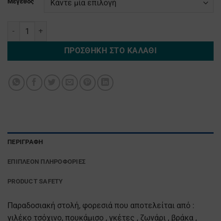
Μέγεθος
Επτανησιοσ Παδικο ποσότητα
ΠΡΟΣΘΉΚΗ ΣΤΟ ΚΑΛΆΘΙ
ΠΕΡΙΓΡΑΦΉ
ΕΠΙΠΛΈΟΝ ΠΛΗΡΟΦΟΡΊΕΣ
PRODUCT SAFETY
Παραδοσιακή στολή, φορεσιά που αποτελείται από :
γιλέκο τσόχινο, πουκάμισο , γκέτες , ζωνάρι , βράκα ,