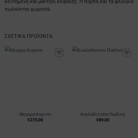
κεντημένη και μαντήλι κεφαλής. Η πόρπη και τα φλουριά
πωλούνται χωριστά.
ΣΧΕΤΙΚΆ ΠΡΟΪΌΝΤΑ
Προσθήκη
Προσθήκη
στα
στα
Αγαπημένα
Αγαπημένα
Μεγαρα Κοριτσι
Κυκλαδιτισσα Παιδικη
€
270,00
€
89,00
Αυτό
Αυτό
το
το
προϊόν
προϊόν