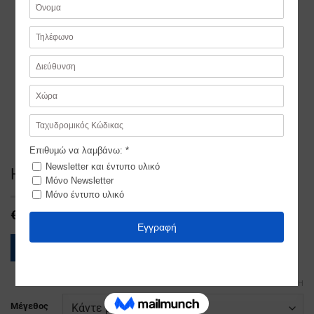
Ηπειρωτισσα Μπροκαρ Παιδικη
€
151,00
ΟΔΗΓΟΣ ΜΕΓΕΘΩΝ
ΕΚΚΑΘΆΡΙΣΗ
Μέγεθος