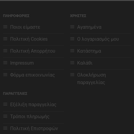
έχει
έχει
πολλαπλές
πολλαπλές
ΠΛΗΡΟΦΟΡΙΕΣ
ΧΡΗΣΤΕΣ
παραλλαγές.
παραλλαγές.
Οι
Οι
Ποιοι είμαστε
Αγαπημένα
επιλογές
επιλογές
μπορούν
μπορούν
Πολιτική Cookies
Ο λογαριασμός μου
να
να
επιλεγούν
επιλεγούν
Πολιτική Απορρήτου
Κατάστημα
στη
στη
Impressum
Καλάθι
σελίδα
σελίδα
του
του
Φόρμα επικοινωνίας
Ολοκλήρωση
προϊόντος
προϊόντος
παραγγελίας
ΠΑΡΑΓΓΕΛΙΕΣ
Εξέλιξη παραγγελίας
Τρόποι πληρωμής
Πολιτική Επιστροφών