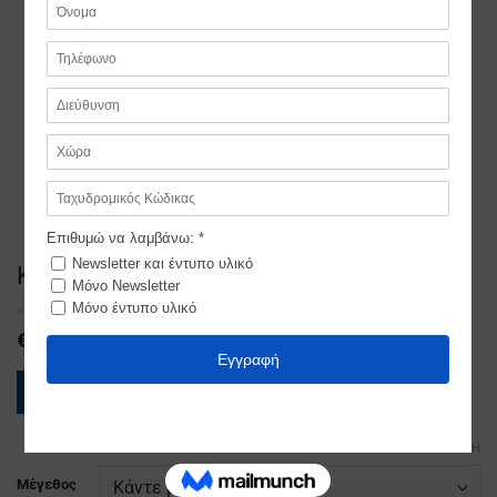
Καστελοριζο
€
390,00
ΟΔΗΓΟΣ ΜΕΓΕΘΩΝ
ΕΚΚΑΘΆΡΙΣΗ
Μέγεθος