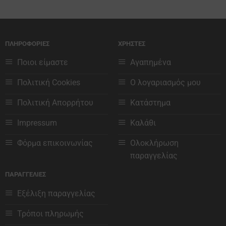
Αυτό
Αυτό
το
το
προϊόν
προϊόν
έχει
έχει
ΠΛΗΡΟΦΟΡΙΕΣ
ΧΡΗΣΤΕΣ
πολλαπλές
πολλαπλές
παραλλαγές.
παραλλαγές.
Ποιοι είμαστε
Αγαπημένα
Οι
Οι
επιλογές
επιλογές
Πολιτική Cookies
Ο λογαριασμός μου
μπορούν
μπορούν
να
να
Πολιτική Απορρήτου
Κατάστημα
επιλεγούν
επιλεγούν
στη
στη
Impressum
Καλάθι
σελίδα
σελίδα
του
του
Φόρμα επικοινωνίας
Ολοκλήρωση
προϊόντος
προϊόντος
παραγγελίας
ΠΑΡΑΓΓΕΛΙΕΣ
Εξέλιξη παραγγελίας
Τρόποι πληρωμής