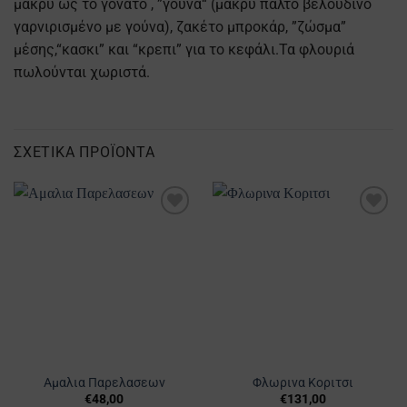
μακρύ ως το γόνατο , ”γουνα“ (μακρύ παλτό βελούδινο
γαρνιρισμένο με γούνα), ζακέτο μπροκάρ, ”ζώσμα”
μέσης,“κασκι” και “κρεπι” για το κεφάλι.Τα φλουριά
πωλούνται χωριστά.
ΣΧΕΤΙΚΆ ΠΡΟΪΌΝΤΑ
Προσθήκη
Προσθήκη
στα
στα
Αγαπημένα
Αγαπημένα
Αμαλια Παρελασεων
Φλωρινα Κοριτσι
€
48,00
€
131,00