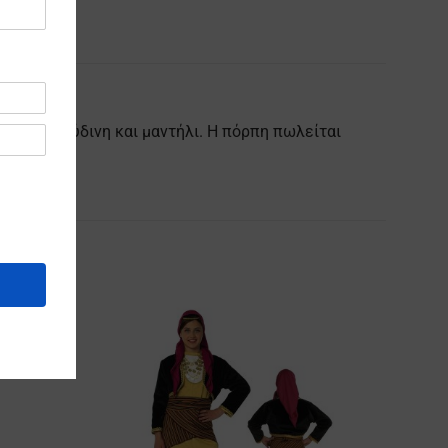
μένη βελούδινη και μαντήλι. Η πόρπη πωλείται
Προσθήκη
Προσθήκη
στα
στα
Αγαπημένα
Αγαπημένα