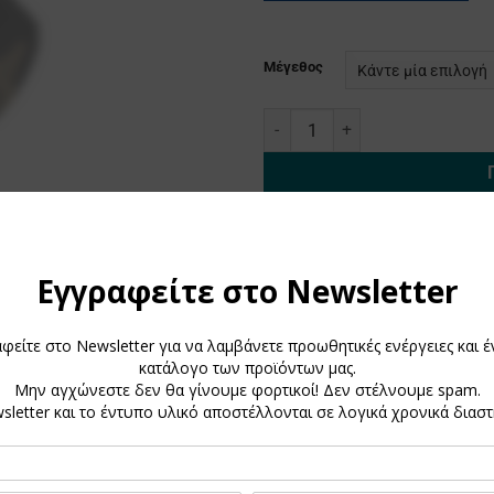
Μέγεθος
Κατω Παναγια Μαυρη ποσότητα