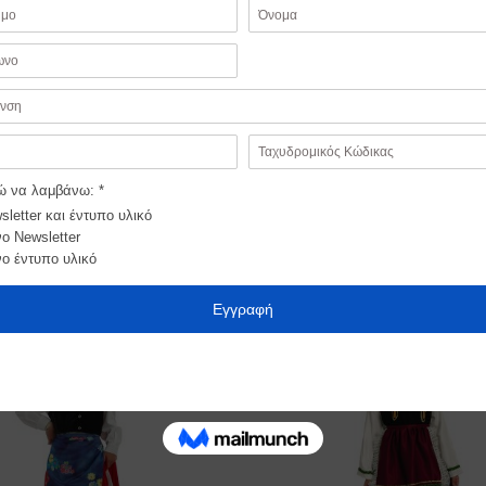
φόρεμα, πουκάμισο, γιλέκο κεντημένο βελούδινο, ζώνη κεντη
Προσθήκη
στα
Αγαπημένα