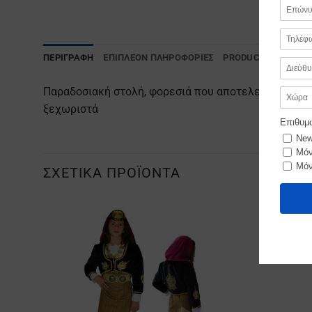
ΠΕΡΙΓΡΑΦΉ
ΕΠΙΠΛΈΟΝ ΠΛΗΡΟΦΟΡΊΕΣ
PRODUCT SAFETY
Παραδοσιακή στολή, φορεσιά που αποτελείται από: 
ξεχωριστά
ΣΧΕΤΙΚΆ ΠΡΟΪΌΝΤΑ
Προσθήκη
στα
Αγαπημένα