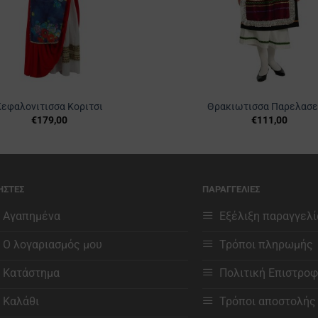
Κεφαλονιτισσα Κοριτσι
Θρακιωτισσα Παρελασ
€
179,00
€
111,00
Αυτό
Αυτό
το
το
προϊόν
προϊόν
έχει
έχει
ΗΣΤΕΣ
ΠΑΡΑΓΓΕΛΙΕΣ
πολλαπλές
πολλαπλέ
παραλλαγές.
παραλλαγέ
Αγαπημένα
Εξέλιξη παραγγελί
Οι
Οι
Ο λογαριασμός μου
Τρόποι πληρωμής
επιλογές
επιλογές
μπορούν
μπορούν
Κατάστημα
Πολιτική Επιστρο
να
να
επιλεγούν
επιλεγούν
Καλάθι
Τρόποι αποστολής
στη
στη