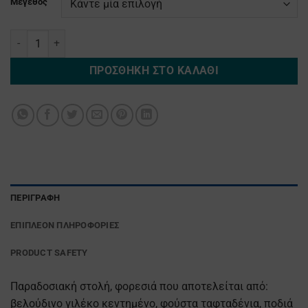
Μέγεθος
Κερκυραια Κεντημενη ποσότητα
ΠΡΟΣΘΉΚΗ ΣΤΟ ΚΑΛΆΘΙ
ΠΕΡΙΓΡΑΦΉ
ΕΠΙΠΛΈΟΝ ΠΛΗΡΟΦΟΡΊΕΣ
PRODUCT SAFETY
Παραδοσιακή στολή, φορεσιά που αποτελείται από:
βελούδινο γιλέκο κεντημένο, φούστα ταφταδένια, ποδιά