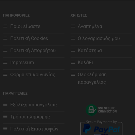
προϊόν
προϊόν
έχει
έχει
ΠΛΗΡΟΦΟΡΙΕΣ
ΧΡΗΣΤΕΣ
πολλαπλές
πολλαπλές
παραλλαγές.
παραλλαγές.
Ποιοι είμαστε
Αγαπημένα
Οι
Οι
επιλογές
επιλογές
Πολιτική Cookies
Ο λογαριασμός μου
μπορούν
μπορούν
να
να
Πολιτική Απορρήτου
Κατάστημα
επιλεγούν
επιλεγούν
στη
στη
Impressum
Καλάθι
σελίδα
σελίδα
του
του
Φόρμα επικοινωνίας
Ολοκλήρωση
προϊόντος
προϊόντος
παραγγελίας
ΠΑΡΑΓΓΕΛΙΕΣ
Εξέλιξη παραγγελίας
Τρόποι πληρωμής
Πολιτική Επιστροφών