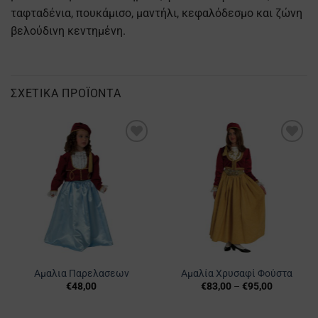
ταφταδένια, πουκάμισο, μαντήλι, κεφαλόδεσμο και ζώνη
βελούδινη κεντημένη.
ΣΧΕΤΙΚΆ ΠΡΟΪΌΝΤΑ
Προσθήκη
Προσθήκη
στα
στα
Αγαπημένα
Αγαπημένα
Αμαλια Παρελασεων
Αμαλία Χρυσαφί Φούστα
€
48,00
€
83,00
–
€
95,00
Αυτό
Αυτό
το
το