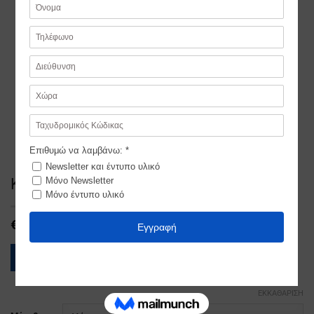
Κερκυραια Κεντημενη
€
530,00
ΟΔΗΓΟΣ ΜΕΓΕΘΩΝ
ΕΚΚΑΘΆΡΙΣΗ