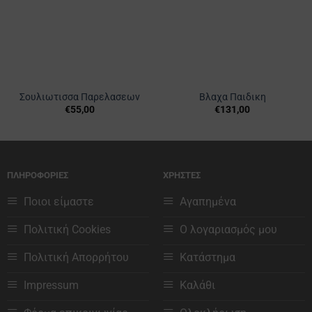
Σουλιωτισσα Παρελασεων
Βλαχα Παιδικη
€
55,00
€
131,00
Αυτό
Αυτό
το
το
προϊόν
προϊόν
έχει
έχει
ΠΛΗΡΟΦΟΡΙΕΣ
ΧΡΗΣΤΕΣ
πολλαπλές
πολλαπλές
παραλλαγές.
παραλλαγές.
Ποιοι είμαστε
Αγαπημένα
Οι
Οι
επιλογές
επιλογές
Πολιτική Cookies
Ο λογαριασμός μου
μπορούν
μπορούν
να
να
Πολιτική Απορρήτου
Κατάστημα
επιλεγούν
επιλεγούν
στη
στη
Impressum
Καλάθι
σελίδα
σελίδα
του
του