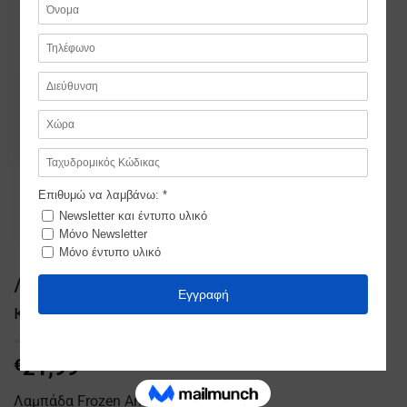
Λαμπάδα Πριγκίπισσα – Έλσα και Άννα με
καδράκι
€
21,99
Λαμπάδα Frozen Anna και Elsa