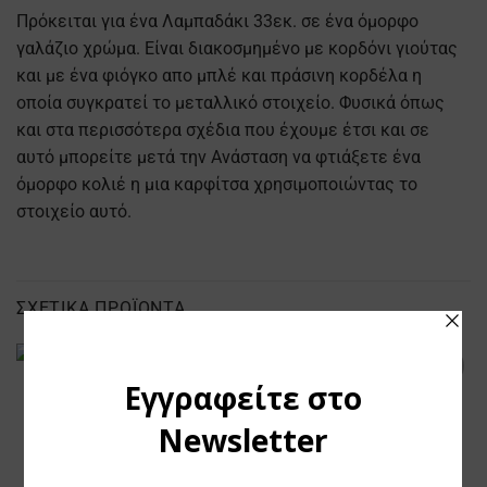
Πρόκειται για ένα Λαμπαδάκι 33εκ. σε ένα όμορφο
γαλάζιο χρώμα. Είναι διακοσμημένο με κορδόνι γιούτας
και με ένα φιόγκο απο μπλέ και πράσινη κορδέλα η
οποία συγκρατεί το μεταλλικό στοιχείο. Φυσικά όπως
και στα περισσότερα σχέδια που έχουμε έτσι και σε
αυτό μπορείτε μετά την Ανάσταση να φτιάξετε ένα
όμορφο κολιέ η μια καρφίτσα χρησιμοποιώντας το
στοιχείο αυτό.
ΣΧΕΤΙΚΆ ΠΡΟΪΌΝΤΑ
Προσθήκη
Προσθήκη
στα
στα
Αγαπημένα
Αγαπημένα