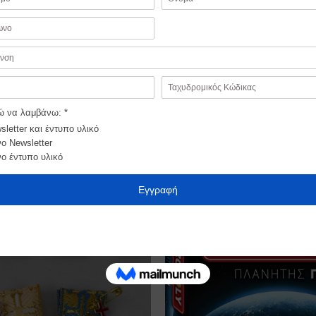
παιδιά
. Το αγαπημένο κλασικό παιχνίδι λέξεων για μικρές 
λοκαίνουρια πιόνια, βάσεις και κουτί, για ακόμη περισσότερ
φορετικό βαθμό δυσκολίας. Το πρώτο, με συσχετισμό λέξεων 
ου συνδέονται μεταξύ τους οριζόντια ή κάθετα, για παιδιά
απ
Προσθήκη
στα
Αγαπημένα