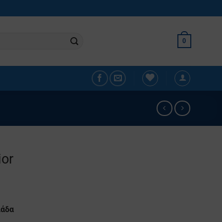
0
ior
λάδα