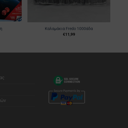
Φυ
Γη
Καλαμάκια Fredo 1000άδα
€
11,99
ας
φών