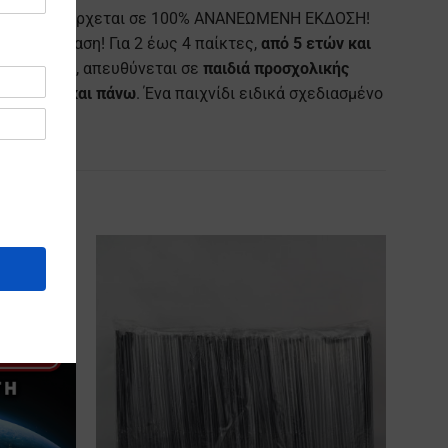
ηλικίες επανέρχεται σε 100% ΑΝΑΝΕΩΜΕΝΗ ΕΚΔΟΣΗ!
η διασκέδαση! Για 2 έως 4 παίκτες,
από 5 ετών και
και εικόνων, απευθύνεται σε
παιδιά
προσχολικής
ό 6 ετών και πάνω
. Ένα παιχνίδι ειδικά σχεδιασμένο
Προσθήκη
Προσθήκη
στα
στα
Αγαπημένα
Αγαπημένα