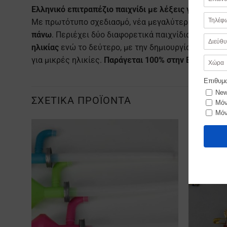
Ελληνικό επιτραπέζιο παιχνίδι με λέξεις για μικρά 
Με πρωτότυπο σχεδιασμό, νέα μεγαλύτερη καρτέλα, ο
πάνω
. Περιέχει δύο διαφορετικά παιχνίδια, με δια
ηλικίας
ενώ το δεύτερο, με την δημιουργία λέξεων π
για μικρές ηλικίες.
Παράγεται 100% στην Ελλάδα.
ΣΧΕΤΙΚΆ ΠΡΟΪΌΝΤΑ
Προσθήκη
στα
Αγαπημένα