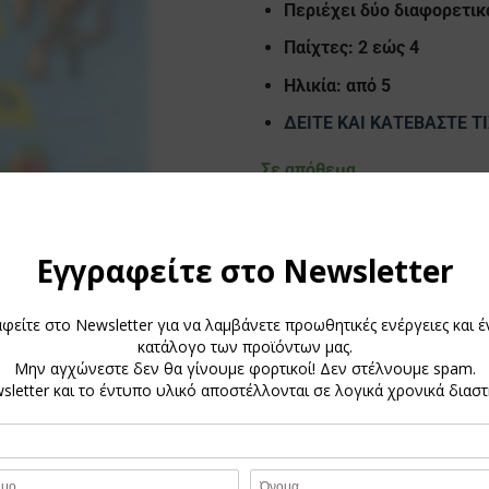
Περιέχει δύο διαφορετικ
Παίχτες: 2 εώς 4
Ηλικία: από 5
ΔΕΙΤΕ ΚΑΙ ΚΑΤΕΒΑΣΤΕ Τ
Σε απόθεμα
Λεξοφρένεια junior ποσότητα