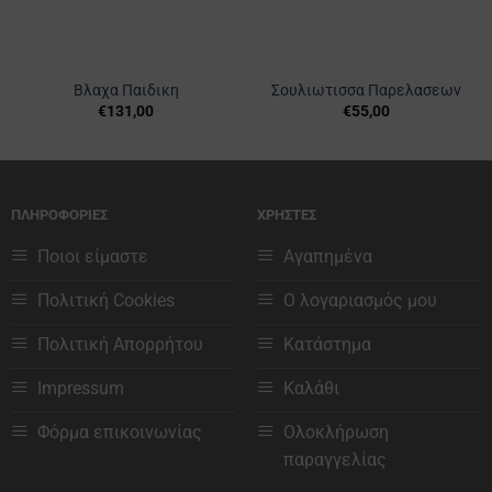
Βλαχα Παιδικη
Σουλιωτισσα Παρελασεων
€
131,00
€
55,00
Αυτό
Αυτό
το
το
προϊόν
προϊόν
έχει
έχει
ΠΛΗΡΟΦΟΡΙΕΣ
ΧΡΗΣΤΕΣ
πολλαπλές
πολλαπλές
παραλλαγές.
παραλλαγές.
Ποιοι είμαστε
Αγαπημένα
Οι
Οι
επιλογές
επιλογές
Πολιτική Cookies
Ο λογαριασμός μου
μπορούν
μπορούν
να
να
Πολιτική Απορρήτου
Κατάστημα
επιλεγούν
επιλεγούν
στη
στη
Impressum
Καλάθι
σελίδα
σελίδα
του
του
Φόρμα επικοινωνίας
Ολοκλήρωση
προϊόντος
προϊόντος
παραγγελίας