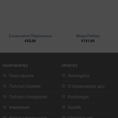
Σουλιωτισσα Παρελασεων
Βλαχα Παιδικη
€
55,00
€
131,00
Αυτό
Αυτό
το
το
προϊόν
προϊόν
έχει
έχει
ΠΛΗΡΟΦΟΡΙΕΣ
ΧΡΗΣΤΕΣ
πολλαπλές
πολλαπλές
παραλλαγές.
παραλλαγές.
Ποιοι είμαστε
Αγαπημένα
Οι
Οι
επιλογές
επιλογές
Πολιτική Cookies
Ο λογαριασμός μου
μπορούν
μπορούν
να
να
Πολιτική Απορρήτου
Κατάστημα
επιλεγούν
επιλεγούν
στη
στη
Impressum
Καλάθι
σελίδα
σελίδα
του
του
Φόρμα επικοινωνίας
Ολοκλήρωση