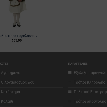
υλιωτισσα Παρελασεων
€
55,00
Αυτό
το
προϊόν
έχει
ΗΣΤΕΣ
ΠΑΡΑΓΓΕΛΙΕΣ
πολλαπλές
παραλλαγές.
Αγαπημένα
Εξέλιξη παραγγελί
Οι
Ο λογαριασμός μου
Τρόποι πληρωμής
επιλογές
μπορούν
Κατάστημα
Πολιτική Επιστρο
να
επιλεγούν
Καλάθι
Τρόποι αποστολής
στη