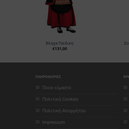
Βλαχα Παιδικη
Σο
€
131,00
Αυτό
το
προϊόν
έχει
ΠΛΗΡΟΦΟΡΙΕΣ
ΧΡ
πολλαπλές
παραλλαγές.
Ποιοι είμαστε
Οι
Πολιτική Cookies
επιλογές
μπορούν
Πολιτική Απορρήτου
να
επιλεγούν
Impressum
στη