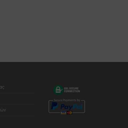
ας
φών