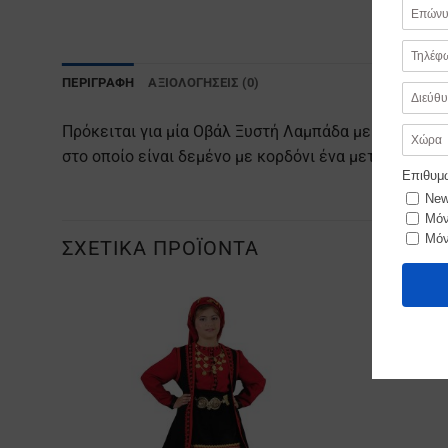
ΠΕΡΙΓΡΑΦΉ
ΑΞΙΟΛΟΓΉΣΕΙΣ (0)
Πρόκειται για μία Οβάλ Ξυστή Λαμπάδα με λιτή δια
στο οποίο είναι δεμένο με κορδόνι ένα μεταλλικό μ
ΣΧΕΤΙΚΆ ΠΡΟΪΌΝΤΑ
Προσθήκη
στα
Αγαπημένα