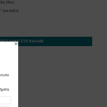
δα 34εκ.
” για κολιέ
ό στοιχείο (μάτι) ποσότητα
ΠΡΟΣΘΉΚΗ ΣΤΟ ΚΑΛΆΘΙ