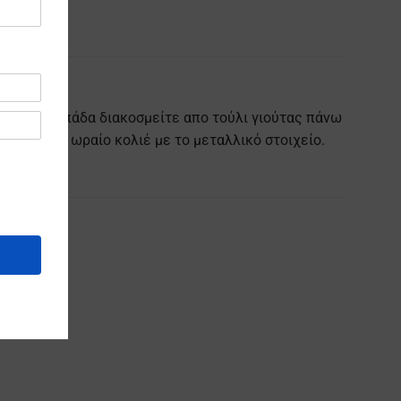
ωπα. Η λαμπάδα διακοσμείτε απο τούλι γιούτας πάνω
 ενα πολύ ωραίο κολιέ με το μεταλλικό στοιχείο.