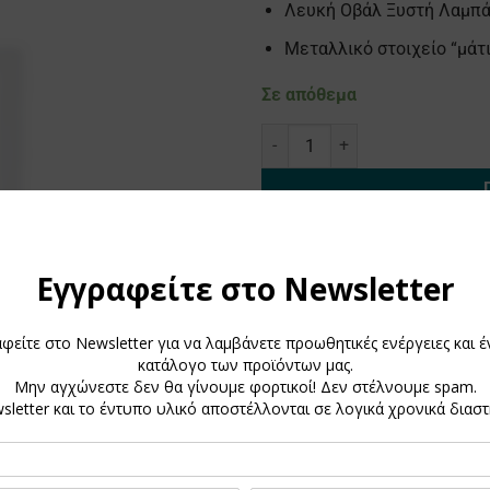
Λευκή Οβάλ Ξυστή Λαμπά
Μεταλλικό στοιχείο “μάτι
Σε απόθεμα
Πασχαλινή Λαμπάδα με μεταλλικ