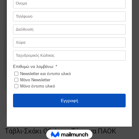
Τάβλι-Σκάκι Οξιάς με Τύπωμα ΠΑΟΚ