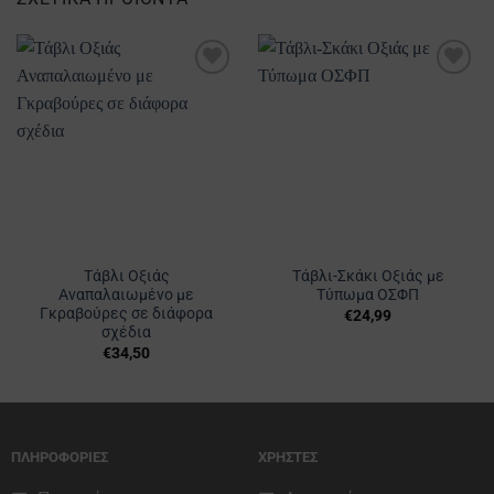
Προσθήκη
Προσθήκη
στα
στα
Αγαπημένα
Αγαπημένα
Τάβλι Οξιάς
Τάβλι-Σκάκι Οξιάς με
Αναπαλαιωμένο με
Τύπωμα ΟΣΦΠ
Γκραβούρες σε διάφορα
€
24,99
σχέδια
€
34,50
Αυτό
το
προϊόν
έχει
ΠΛΗΡΟΦΟΡΙΕΣ
ΧΡΗΣΤΕΣ
πολλαπλές
παραλλαγές.