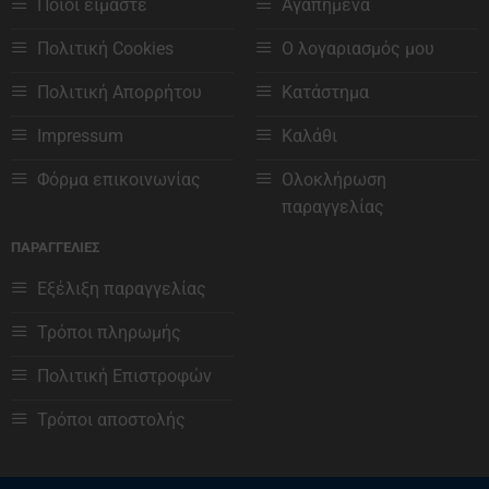
Ποιοι είμαστε
Αγαπημένα
Οι
επιλογές
Πολιτική Cookies
Ο λογαριασμός μου
μπορούν
να
Πολιτική Απορρήτου
Κατάστημα
επιλεγούν
στη
Impressum
Καλάθι
σελίδα
του
Φόρμα επικοινωνίας
Ολοκλήρωση
προϊόντος
παραγγελίας
ΠΑΡΑΓΓΕΛΙΕΣ
Εξέλιξη παραγγελίας
Τρόποι πληρωμής
Πολιτική Επιστροφών
Τρόποι αποστολής