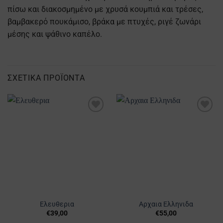
πίσω και διακοσμημένο με χρυσά κουμπιά και τρέσες,
βαμβακερό πουκάμισο, βράκα με πτυχές, ριγέ ζωνάρι
μέσης και ψάθινο καπέλο.
ΣΧΕΤΙΚΆ ΠΡΟΪΌΝΤΑ
Προσθήκη
Προσθήκη
στα
στα
Αγαπημένα
Αγαπημένα
Ελευθερια
Αρχαια Ελληνιδα
€
39,00
€
55,00
Αυτό
Αυτό