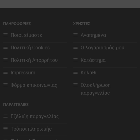
το
το
προϊόν
προϊόν
έχει
έχει
ΠΛΗΡΟΦΟΡΙΕΣ
ΧΡΗΣΤΕΣ
πολλαπλές
πολλαπλές
παραλλαγές.
παραλλαγές.
Ποιοι είμαστε
Αγαπημένα
Οι
Οι
επιλογές
επιλογές
Πολιτική Cookies
Ο λογαριασμός μου
μπορούν
μπορούν
να
να
Πολιτική Απορρήτου
Κατάστημα
επιλεγούν
επιλεγούν
στη
στη
Impressum
Καλάθι
σελίδα
σελίδα
του
του
Φόρμα επικοινωνίας
Ολοκλήρωση
προϊόντος
προϊόντος
παραγγελίας
ΠΑΡΑΓΓΕΛΙΕΣ
Εξέλιξη παραγγελίας
Τρόποι πληρωμής