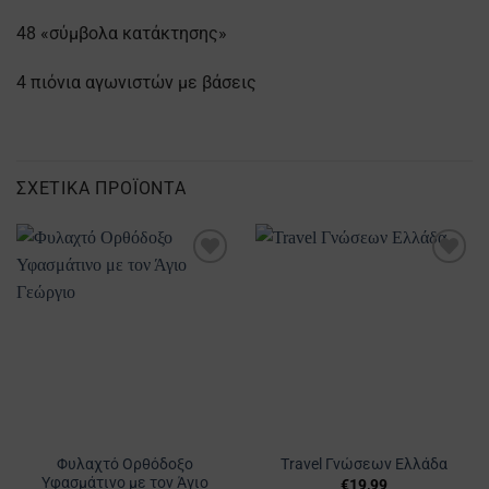
48 «σύμβολα κατάκτησης»
4 πιόνια αγωνιστών με βάσεις
ΣΧΕΤΙΚΆ ΠΡΟΪΌΝΤΑ
Προσθήκη
Προσθήκη
στα
στα
Αγαπημένα
Αγαπημένα
Φυλαχτό Ορθόδοξο
Travel Γνώσεων Ελλάδα
Υφασμάτινο με τον Άγιο
€
19,99