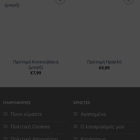
Προσθήκη
Προσθήκη
στα
στα
Αγαπημένα
Αγαπημένα
Προτομή Κουκουβάγια
Προτομή Ηρακλή
(μικρή)
€
9,99
€
7,99
ΠΛΗΡΟΦΟΡΙΕΣ
ΧΡΗΣΤΕΣ
Ποιοι είμαστε
Αγαπημένα
Πολιτική Cookies
Ο λογαριασμός μου
Πολιτική Απορρήτου
Κατάστημα