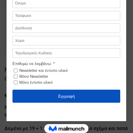
Κομπολόι Ρητίνης καφέ – με διάφορες
αποχρώσεις
€
7,99
Χειροποίητο κομπολόι ρητίνης σε καφέ-πολύχρωμο
σχέδιο
Δεμένο με 19 + 1 χάντρες σε στρογγυλό σχήμα και παπά