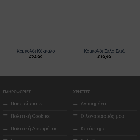
στα
στα
Αγαπημένα
Αγαπημένα
Κομπολόι Κόκκαλο
Κομπολόι Ξύλο-Ελιά
€
24,99
€
19,99
ΠΛΗΡΟΦΟΡΙΕΣ
ΧΡΗΣΤΕΣ
Ποιοι είμαστε
Αγαπημένα
Πολιτική Cookies
Ο λογαριασμός μου
Πολιτική Απορρήτου
Κατάστημα