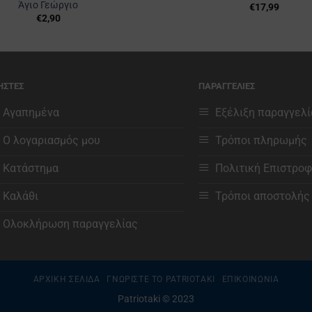
Άγιο Γεώργιο
€
17,99
€
2,90
ΗΣΤΕΣ
ΠΑΡΑΓΓΕΛΙΕΣ
Αγαπημένα
Εξέλιξη παραγγελί
Ο λογαριασμός μου
Τρόποι πληρωμής
Κατάστημα
Πολιτική Επιστρο
Καλάθι
Τρόποι αποστολής
Ολοκλήρωση παραγγελίας
ΑΡΧΙΚΗ ΣΕΛΙΔΑ
ΓΝΩΡΙΣΤΕ ΤΟ PATRIOTAKI
ΕΠΙΚΟΙΝΩΝΙΑ
Patriotaki © 2023