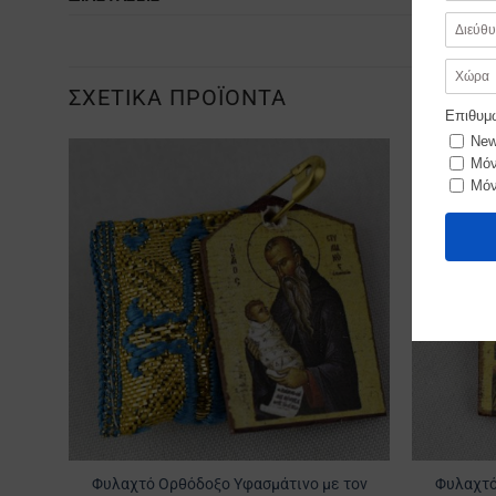
ΣΧΕΤΙΚΆ ΠΡΟΪΌΝΤΑ
Προσθήκη
στα
Αγαπημένα
Φυλαχτό Ορθόδοξο Υφασμάτινο με τον
Φυλαχτό