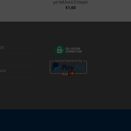
μεταλλικό Σταυρό
€
1,60
ας
φών