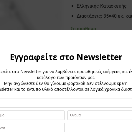
Ελληνικής Κατασκευής
Διαστάσεις: 35×40 εκ. και
Σε απόθεμα
Ταψί Ανοξείδωτο 35x40 ποσότη
0,940 κ.
35 × 40 × 5,5 cm