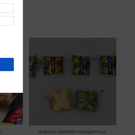
Προσθήκη
Προσθήκη
στα
στα
Αγαπημένα
Αγαπημένα
Φυλαχτό Ορθόδοξο Υφασμάτινο με
ς