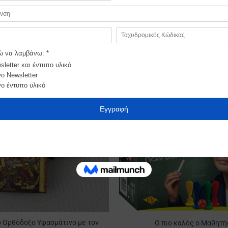
Προσθήκη
στα
Αγαπημένα
 Ορθόδοξο Υφασμάτινο με τον
Ο πιο καλός ο Μαθητή