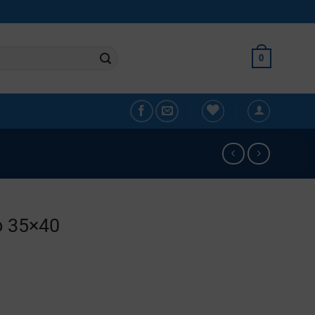
0
ο 35×40