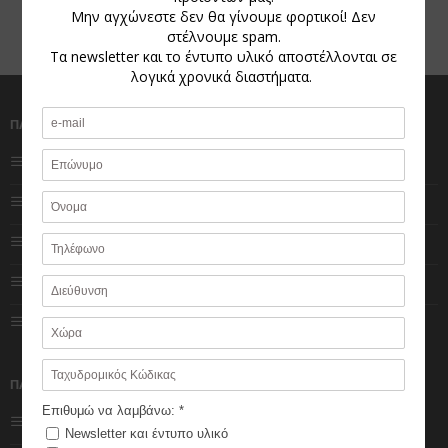
1
2
ΠΛΗΡΟΦΟΡΙΕΣ
ΧΡΗΣΤΕΣ
Ποιοι είμαστε
Αγαπημένα
Πολιτική Cookies
Ο λογαριασμός μου
Πολιτική Απορρήτου
Κατάστημα
Impressum
Καλάθι
Φόρμα επικοινωνίας
Ολοκλήρωση
παραγγελίας
ΠΑΡΑΓΓΕΛΙΕΣ
Εξέλιξη παραγγελίας