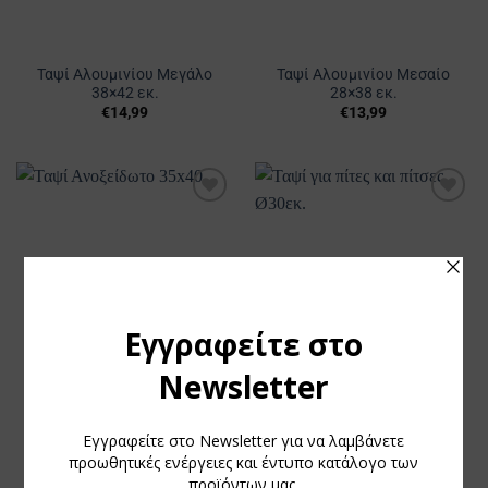
Ταψί Αλουμινίου Μεγάλο
Ταψί Αλουμινίου Μεσαίο
38×42 εκ.
28×38 εκ.
€
14,99
€
13,99
Προσθήκη
Προσθήκη
στα
στα
Αγαπημένα
Αγαπημένα
Ταψί για πίτες και πίτσες
Ταψί Ανοξείδωτο 35×40
Ø30εκ.
€
15,99
€
10,99